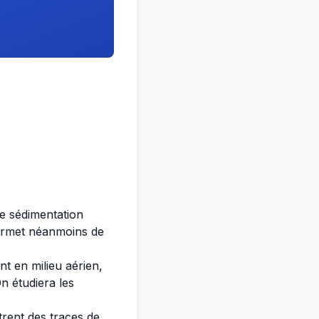
de sédimentation
 permet néanmoins de
nt en milieu aérien,
n étudiera les
trent des traces de