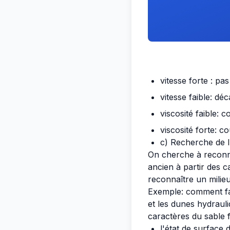
vitesse forte : pa
vitesse faible: dé
viscosité faible: 
viscosité forte: c
c) Recherche de l
On cherche à reconna
ancien à partir des c
reconnaître un milie
Exemple: comment fair
et les dunes hydraul
caractères du sable 
l'état de surface 