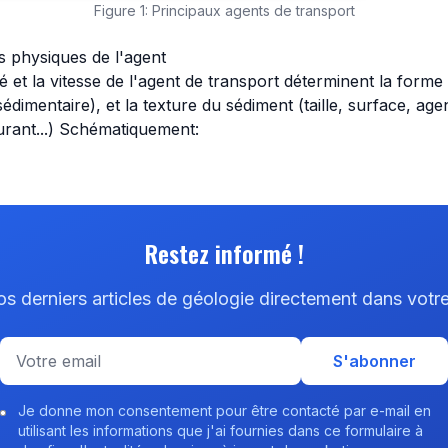
Figure 1: Principaux agents de transport
s physiques de l'agent
ité et la vitesse de l'agent de transport déterminent la form
édimentaire), et la texture du sédiment (taille, surface, ag
ourant...) Schématiquement:
Restez informé !
 derniers articles de géologie directement dans votre
S'abonner
Je donne mon consentement pour être contacté par e-mail en
utilisant les informations que j'ai fournies dans ce formulaire à