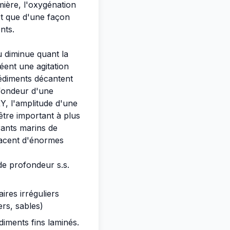
mière, l'oxygénation
ôt que d'une façon
nts.
u diminue quant la
ent une agitation
 sédiments décantent
ofondeur d'une
Y, l'amplitude d'une
tre important à plus
rants marins de
placent d'énormes
de profondeur s.s.
res irréguliers
ers, sables)
diments fins laminés.