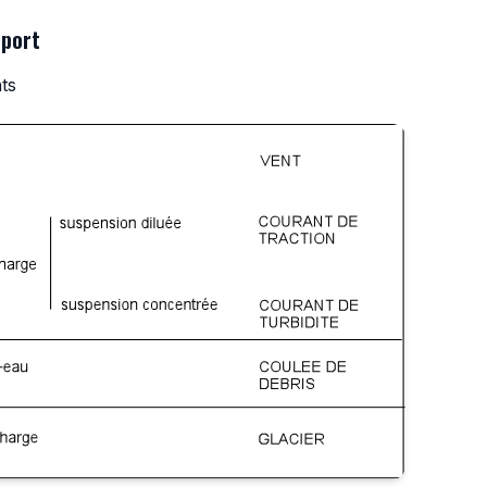
sport
ts