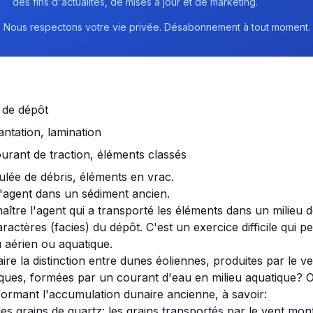
des fins d'actualités, de mises à jour et de marketing.
Nous respectons votre vie privée. Désabonnement à tout moment.
s de dépôt
cantation, lamination
courant de traction, éléments classés
oulée de débris, éléments en vrac.
'agent dans un sédiment ancien.
ître l'agent qui a transporté les éléments dans un milieu 
aractères (facies) du dépôt. C'est un exercice difficile qui
u aérien ou aquatique.
e la distinction entre dunes éoliennes, produites par le ve
iques, formées par un courant d'eau en milieu aquatique? O
formant l'accumulation dunaire ancienne, à savoir:
des grains de quartz: les grains transportés par le vent mon