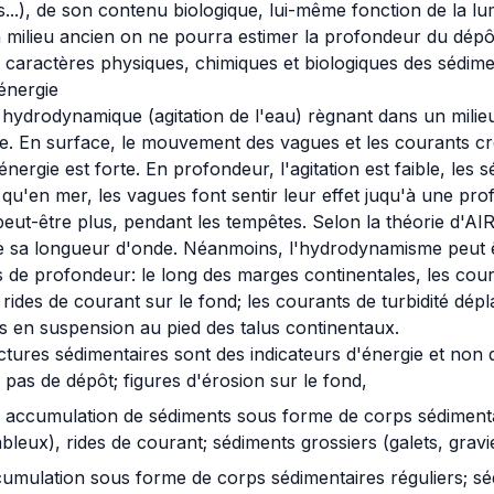
...), de son contenu biologique, lui-même fonction de la lu
 un milieu ancien on ne pourra estimer la profondeur du dép
es caractères physiques, chimiques et biologiques des sédime
'énergie
e hydrodynamique (agitation de l'eau) règnant dans un milie
 En surface, le mouvement des vagues et les courants cré
'énergie est forte. En profondeur, l'agitation est faible, les
qu'en mer, les vagues font sentir leur effet juqu'à une pr
eut-être plus, pendant les tempêtes. Selon la théorie d'AIR
e sa longueur d'onde. Néanmoins, l'hydrodynamisme peut ê
es de profondeur: le long des marges continentales, les cou
rides de courant sur le fond; les courants de turbidité dé
 en suspension au pied des talus continentaux.
uctures sédimentaires sont des indicateurs d'énergie et non 
: pas de dépôt; figures d'érosion sur le fond,
accumulation de sédiments sous forme de corps sédimentai
leux), rides de courant; sédiments grossiers (galets, gravi
ccumulation sous forme de corps sédimentaires réguliers; sé