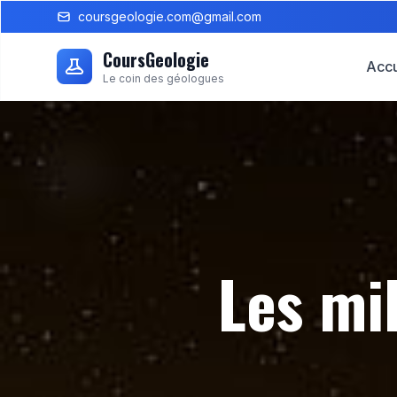
coursgeologie.com@gmail.com
CoursGeologie
Accu
Le coin des géologues
Les mi