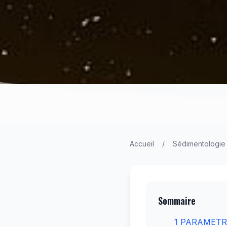
Accueil
/
Sédimentologie
Sommaire
1 PARAMETR