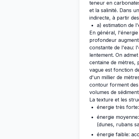
teneur en carbonates
et la salinité. Dans
indirecte, à partir d
a) estimation de l
En général, l'énergi
profondeur augmente.
constante de l'eau: l
lentement. On admet 
centaine de mètres, p
vague est fonction d
d'un millier de mètr
contour forment des 
volumes de sédiments
La texture et les str
énergie très forte
énergie moyenne: 
(dunes, rubans sab
énergie faible: a