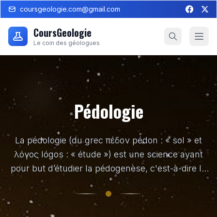
coursgeologie.com@gmail.com
CoursGeologie
Le coin des géologues
Pédologie
La pédologie (du grec πέδον pédon : « sol » et
λόγος lógos : « étude ») est une science ayant
pour but d’étudier la pédogenèse, c'est-à-dire la
formation et l'évolution des sols, notamment au
travers de plusieurs taxonomies des sols.