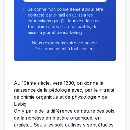
Je donne mon consentement pour être
contacté par e-mail en utilisant les
informations que j'ai fournies dans ce
formulaire à des fins d'actualités, de
mises à jour et de marketing.
Nous respectons votre vie privée.
Désabonnement à tout moment.
Au 19ème siècle, vers 1830, on donne la
naissance de la pédologie avec, par le « traité
de chimie organique et de physiologie » de
Liebig.
On y parle de la différence de nature des sols,
de la richesse en matière organique, en
argiles… Seuls les sols cultivés y sont étudiés.