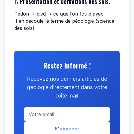
I\ Présentation et définitions des sols.
Pédon -> pied -> ce que l’on foule avec
Il en découle le terme de pédologie (science
des sols).
Restez informé !
Recevez nos derniers articles de
géologie directement dans votre
boîte mail.
S'abonner