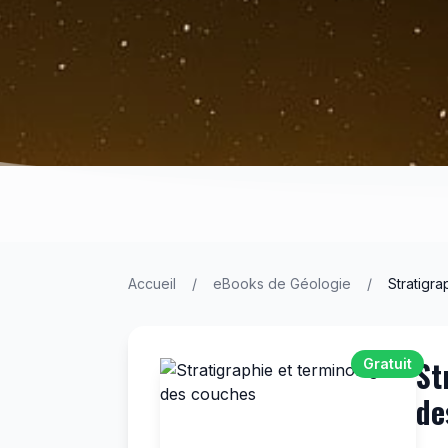
Accueil
/
eBooks de Géologie
/
Stratigr
St
Gratuit
de