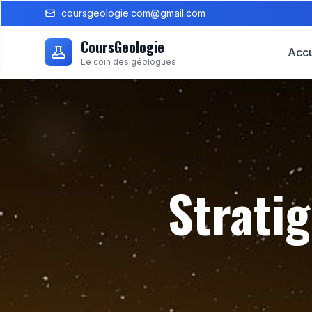
coursgeologie.com@gmail.com
CoursGeologie
Accu
Le coin des géologues
Strati