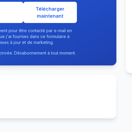
Télécharger
maintenant
nt pour être contacté par e-mail en
que j'ai fournies dans ce formulaire à
mises à jour et de marketing.
 privée. Désabonnement à tout moment.