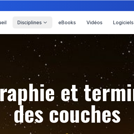
eil
Disciplines
eBooks
Vidéos
Logiciels
graphie et termi
des couches